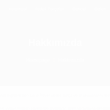
a
Kurumsal
Yedek Parçalar
Güncel
Galeri
Hakkımızda
Homepage
Hakkımızda
parak İngiltere’den Land Rover yedek parça ve aksesuarlarını tem
e uygun fiyatları sayesinde piyasanın lideri konumuna gelmişti