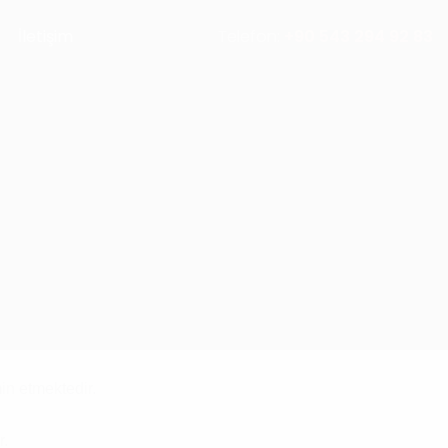
İletişim
Telefon:
+90 543 294 92 83
in etmektedir.
r.