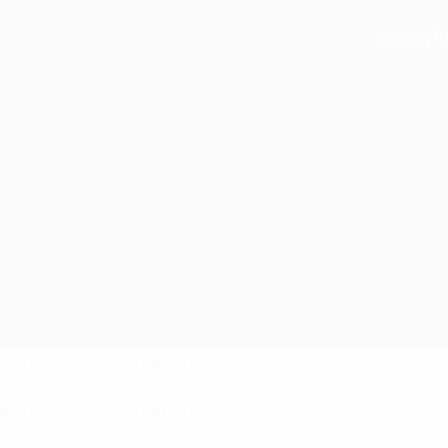
Anasayf
FATİH POYRAZ OTOMOTİV
Land Rover servislerine ve kullanıcılarına kendisi ithalatını ya
FATİH POYRAZ OTOMOTİV
Land Rover yedek parça ve aksesuarları konusunda geniş stok v