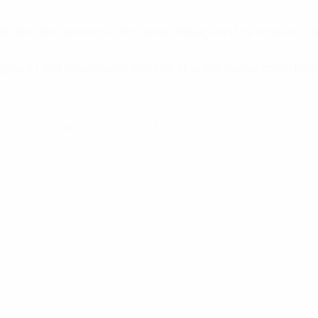
irikimine sahip olup her zaman ihtiyaçlarınız ve sorularınız içi
ımsız Land Rover yedek parça ve aksesuar sağlayıcısıdır.Bugün
Fatih Poyraz © 2022. Tüm hakları saklıdır. RM