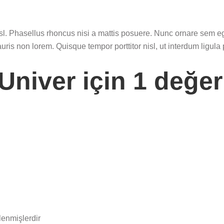
nisl. Phasellus rhoncus nisi a mattis posuere. Nunc ornare sem 
mauris non lorem. Quisque tempor porttitor nisl, ut interdum li
Univer
için 1 değe
tlenmişlerdir