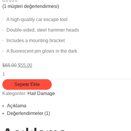
(
1
müşteri değerlendirmesi)
1
müşteri
puanına
dayanarak
5
A high-quality car escape tool
üzerinden
4.00
Double-sided, steel hammer heads
puan
aldı
Includes a mounting bracket
A fluorescent pin glows in the dark
$
65.00
Orijinal fiyat: $65.00.
$
55.00
Şu andaki fiyat: $55.00.
Beam Electronics Univer adet
Sepete Ekle
Kategoriler:
Hail Damage
Açıklama
Değerlendirmeler (1)