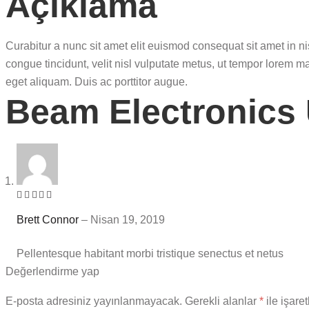
Açıklama
Curabitur a nunc sit amet elit euismod consequat sit amet in 
congue tincidunt, velit nisl vulputate metus, ut tempor lorem 
eget aliquam. Duis ac porttitor augue.
Beam Electronics 
5
üzerinden
Brett Connor
–
Nisan 19, 2019
4
oy
aldı
Pellentesque habitant morbi tristique senectus et netus
Değerlendirme yap
E-posta adresiniz yayınlanmayacak.
Gerekli alanlar
*
ile işare