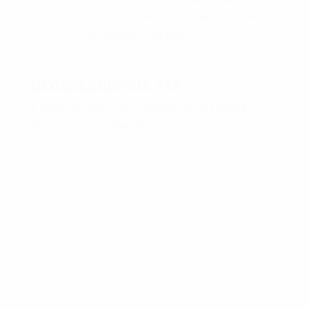
Nunc arcu elit, efficitur sit amet pretium
id, faucibus sed lorem.
DEĞERLENDIRME YAP
E-posta adresiniz yayınlanmayacak.
Gerekli
alanlar
*
ile işaretlenmişlerdir