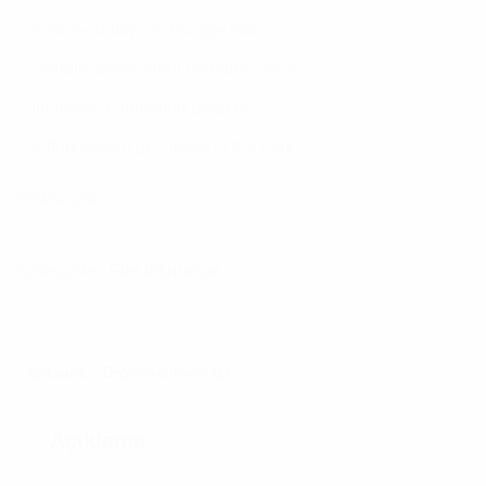
dayanarak
5
A high-quality car escape tool
üzerinden
3.00
Double-sided, steel hammer heads
puan
aldı
Includes a mounting bracket
A fluorescent pin glows in the dark
Stokta yok
Kategoriler:
Fire Insurance
Açıklama
Değerlendirmeler (1)
Açıklama