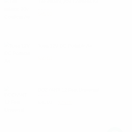
Tire inflator, 20V Cordless Air
$
45.00
5
üzerinden
5.00
oy
aldı
Tcisa 12V DC Portable Air
$
60.00
5
üzerinden
5.00
oy
aldı
DOZYANT 12 Feet Universal
$
80.00
Orijinal fiyat: $80.00.
$
75.00
Şu andaki fiyat: $75.00.
5
üzerinden
5.00
oy
aldı