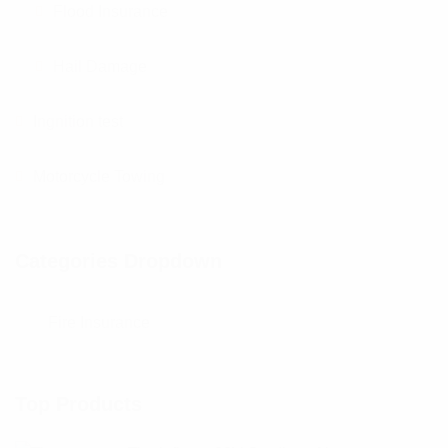
Flood Insurance
Hail Damage
Ingnition test
Motorcycle Towing
Categories Dropdown
Top Products