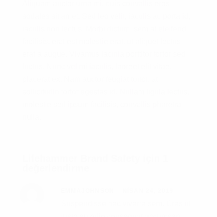
Aliquam auctor urna mi, quis convallis eros
sodales sit amet. Sed leo velit, iaculis ac porta id,
iaculis non lectus. Morbi dictum, sem at eleifend
facilisis, erat est molestie erat, ut aliquet lectus
erat a augue. Vivamus lacinia porttitor tortor sed
luctus. Nunc vel mi iaculis, laoreet elit vitae,
placerat ex. Nam auctor feugiat tortor, at
sollicitudin tortor egestas id. Nullam ligula lectus,
molestie sed ipsum facilisis, convallis pharetra
nulla.
Lifehammer Brand Safety
için 1
değerlendirme
EMMAJOHNSON
–
NISAN 24, 2019
Suspendisse nec viverra sem. Cras id
justo eu odio consequat accumsan.