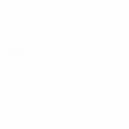
5
üzerinden
$
60.00
5.00
oy
aldı
Categories
Accident Insurance
Break repair
Car Towing
Fire Insurance