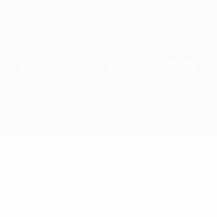
Lifehammer Brand Safety
Homepage
Car Towing
Fire Insurance
Lifehammer Brand Safety
1
müşteri
puanına